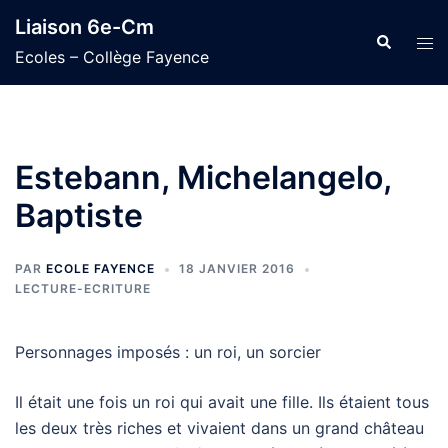
Aller
Liaison 6e-Cm
au
Recherche
Ouvr
Ecoles – Collège Fayence
contenu
le
men
Estebann, Michelangelo,
Baptiste
PAR
ECOLE FAYENCE
18 JANVIER 2016
LECTURE-ECRITURE
Personnages imposés : un roi, un sorcier
Il était une fois un roi qui avait une fille. Ils étaient tous
les deux très riches et vivaient dans un grand château