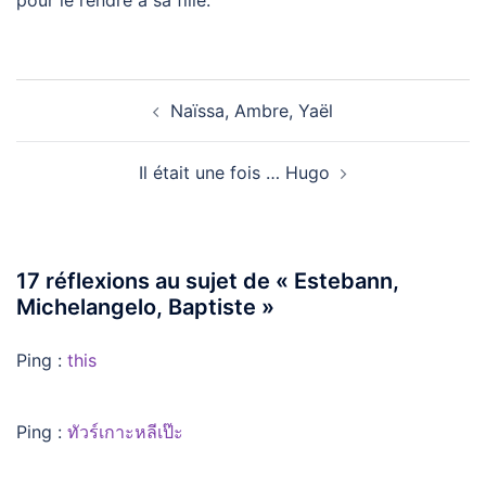
pour le rendre à sa fille.
Navigation
Naïssa, Ambre, Yaël
d’article
Il était une fois … Hugo
17 réflexions au sujet de «
Estebann,
Michelangelo, Baptiste
»
Ping :
this
Ping :
ทัวร์เกาะหลีเป๊ะ