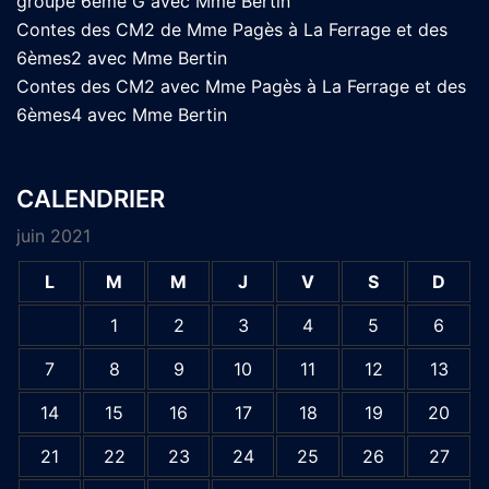
groupe 6ème G avec Mme Bertin
Contes des CM2 de Mme Pagès à La Ferrage et des
6èmes2 avec Mme Bertin
Contes des CM2 avec Mme Pagès à La Ferrage et des
6èmes4 avec Mme Bertin
CALENDRIER
juin 2021
L
M
M
J
V
S
D
1
2
3
4
5
6
7
8
9
10
11
12
13
14
15
16
17
18
19
20
21
22
23
24
25
26
27