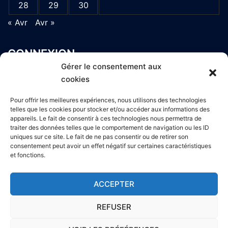
28
29
30
« Avr
Avr »
CONNEXION
Gérer le consentement aux
Connexion
cookies
Flux des publications
Flux des commentaires
Pour offrir les meilleures expériences, nous utilisons des technologies
telles que les cookies pour stocker et/ou accéder aux informations des
Site de WordPress-FR
appareils. Le fait de consentir à ces technologies nous permettra de
traiter des données telles que le comportement de navigation ou les ID
uniques sur ce site. Le fait de ne pas consentir ou de retirer son
consentement peut avoir un effet négatif sur certaines caractéristiques
et fonctions.
© 2026 | Liaison 6e-Cm. Fièrement propulsé par
ACCEPTER
Sydney
Politiques de confidentialité et cookies
REFUSER
Crédits-Mentions légales