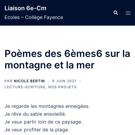
Aller
Liaison 6e-Cm
au
Recherche
Ouvr
Ecoles – Collège Fayence
contenu
le
men
Poèmes des 6èmes6 sur la
montagne et la mer
PAR
NICOLE BERTIN
6 JUIN 2021
LECTURE-ECRITURE
,
NOS PROJETS
Je regarde les montagnes enneigées.
Je rêve du sable ensoleillé.
Je veux partir loin de ce paysage.
Je veux profiter de la plage.