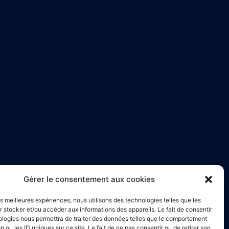
Gérer le consentement aux cookies
les meilleures expériences, nous utilisons des technologies telles que les
 stocker et/ou accéder aux informations des appareils. Le fait de consentir
ologies nous permettra de traiter des données telles que le comportement
n ou les ID uniques sur ce site. Le fait de ne pas consentir ou de retirer son