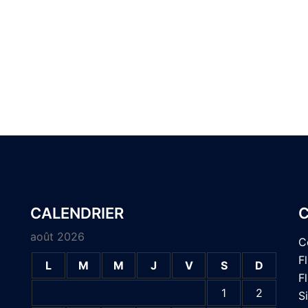
CALENDRIER
août 2026
C
F
L
M
M
J
V
S
D
F
1
2
S