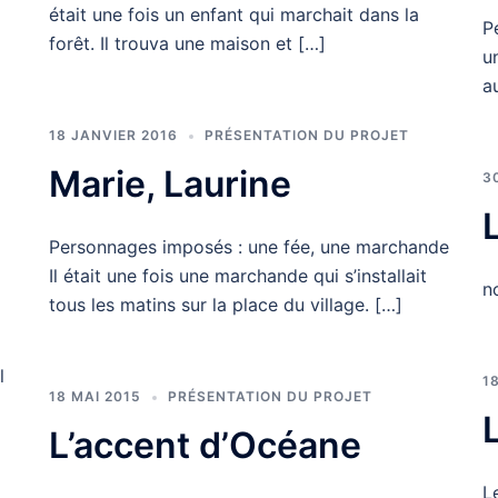
était une fois un enfant qui marchait dans la
P
forêt. Il trouva une maison et […]
u
a
18 JANVIER 2016
PRÉSENTATION DU PROJET
Marie, Laurine
3
Personnages imposés : une fée, une marchande
Il était une fois une marchande qui s’installait
n
tous les matins sur la place du village. […]
l
1
18 MAI 2015
PRÉSENTATION DU PROJET
a
L’accent d’Océane
L